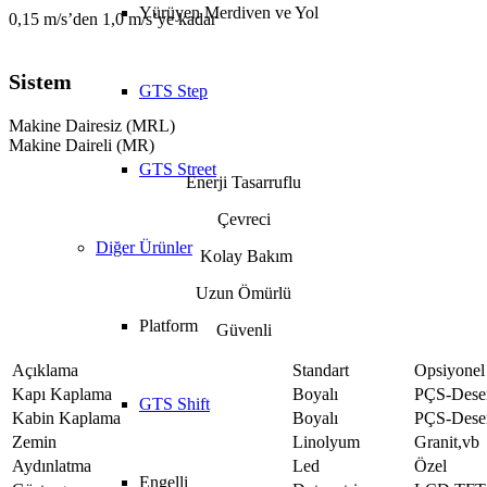
Yürüyen Merdiven ve Yol
0,15 m/s’den 1,0 m/s’ye kadar
Sistem
GTS Step
Makine Dairesiz (MRL)
Makine Daireli (MR)
GTS Street
Enerji Tasarruflu
Çevreci
Diğer Ürünler
Kolay Bakım
Uzun Ömürlü
Platform
Güvenli
Açıklama
Standart
Opsiyonel
Kapı Kaplama
Boyalı
PÇS-Dese
GTS Shift
Kabin Kaplama
Boyalı
PÇS-Dese
Zemin
Linolyum
Granit,vb
Aydınlatma
Led
Özel
Engelli