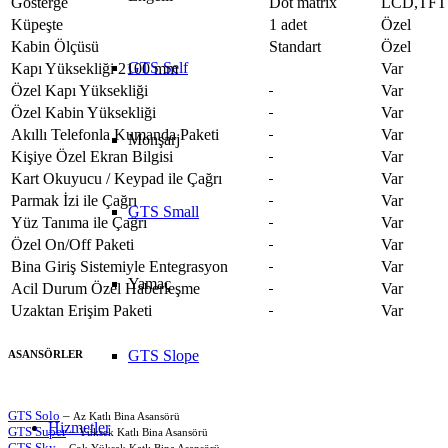
Gösterge
Dot matrix
LCD,TFT
Küpeşte
1 adet
Özel
Kabin Ölçüsü
Standart
Özel
GTS Self
Kapı Yüksekliği 2100 mm
Var
Özel Kapı Yüksekliği
Var
Özel Kabin Yüksekliği
Var
Akıllı Telefonla Kumanda Paketi
Var
Monşarj
Kişiye Özel Ekran Bilgisi
Var
Kart Okuyucu / Keypad ile Çağrı
Var
Parmak İzi ile Çağrı
Var
GTS Small
Yüz Tanıma ile Çağrı
Var
Özel On/Off Paketi
Var
Bina Giriş Sistemiyle Entegrasyon
Var
Yamaç
Acil Durum Özel Haberleşme
Var
Uzaktan Erişim Paketi
Var
GTS Slope
ASANSÖRLER
GTS Solo
–
Az Katlı Bina Asansörü
Hizmetler
GTS Super
–
Yüksek Katlı Bina Asansörü
GTS Sky
–
Çok Yüksek Katlı Bina Asansörü