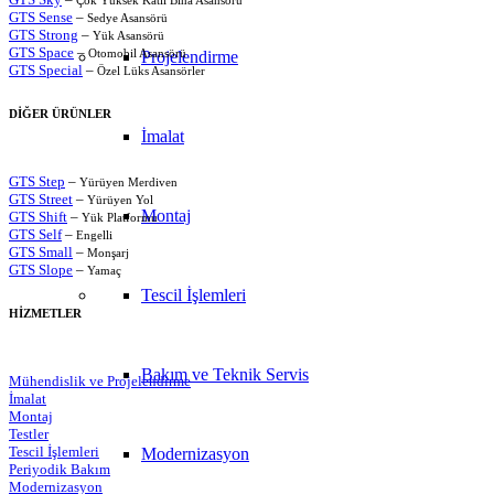
GTS Sense
–
Sedye Asansörü
GTS Strong
–
Yük Asansörü
GTS Space
–
Otomobil Asansörü
Projelendirme
GTS Special
–
Özel Lüks Asansörler
DİĞER ÜRÜNLER
İmalat
GTS Step
–
Yürüyen Merdiven
GTS Street
–
Yürüyen Yol
Montaj
GTS Shift
–
Yük Platformu
GTS Self
–
Engelli
GTS Small
–
Monşarj
GTS Slope
–
Yamaç
Tescil İşlemleri
HİZMETLER
Bakım ve Teknik Servis
Mühendislik ve Projelendirme
İmalat
Montaj
Testler
Tescil İşlemleri
Modernizasyon
Periyodik Bakım
Modernizasyon