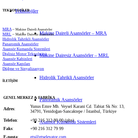
TEKNOLOJİLER
Teknolojiler
MRA
–
Makine Daireli Asansörler
Makine Daireli Asansörler – MRA
MRL
–
Makine Dairesiz Asansörler
Hidrolik Tahrikli Asansörler
Panaromik Asansörler
Asansör Kumanda Sistemleri
Dişlisiz Motor Teknolojisi
Makine Dairesiz Asansörler – MRL
Asansör Kabinleri
Asansör Kapıları
Düğme ve Sinyalizasyon
Hidrolik Tahrikli Asansörler
İLETİŞİM
GENEL MERKEZ & FABRİKA
Panoramik Asansörler
Yunus Emre Mh. Veysel Karani Cd. Tabiat Sk No: 13,
Adres
:
34791, Yenidoğan-Sancaktepe / İstanbul, Türkiye
Telefon
:
+90 216 312 80 00 (pbx)
Asansör Kumanda Sistemleri
Faks
:
+90 216 312 79 99
E-posta
:
gts@gtselevator.com