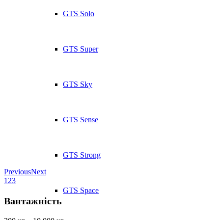
GTS Solo
GTS Super
GTS Sky
GTS Sense
GTS Strong
Previous
Next
1
2
3
GTS Space
Вантажність