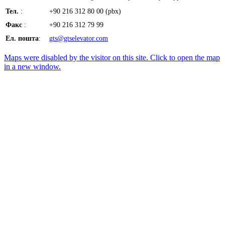
Тел.
:
+90 216 312 80 00 (pbx)
Факс
:
+90 216 312 79 99
Ел. пошта
:
gts@gtselevator.com
Maps were disabled by the visitor on this site. Click to open the map
in a new window.