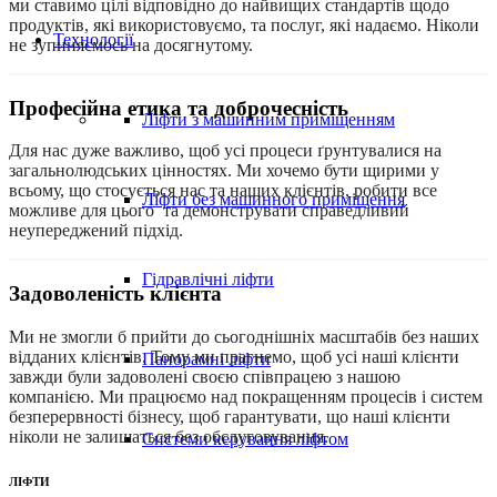
ми ставимо цілі відповідно до найвищих стандартів щодо
продуктів, які використовуємо, та послуг, які надаємо. Ніколи
Технології
не зупиняємось на досягнутому.
Професійна етика та доброчесність
Ліфти з машинним приміщенням
Для нас дуже важливо, щоб усі процеси ґрунтувалися на
загальнолюдських цінностях. Ми хочемо бути щирими у
всьому, що стосується нас та наших клієнтів, робити все
Ліфти без машинного приміщення
можливе для цього та демонструвати справедливий
неупереджений підхід.
Гідравлічні ліфти
Задоволеність клієнта
Ми не змогли б прийти до сьогоднішніх масштабів без наших
відданих клієнтів. Тому ми прагнемо, щоб усі наші клієнти
Панорамні ліфти
завжди були задоволені своєю співпрацею з нашою
компанією. Ми працюємо над покращенням процесів і систем
безперервності бізнесу, щоб гарантувати, що наші клієнти
ніколи не залишаться без обслуговування.
Системи керування ліфтом
ЛІФТИ