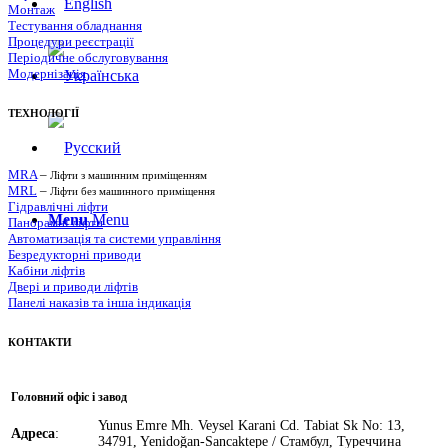
Монтаж
Тестування обладнання
Процедури реєстрації
Періодичне обслуговування
Модернізація
ТЕХНОЛОГІЇ
MRA
–
Ліфти з машинним приміщенням
MRL
–
Ліфти без машинного приміщення
Гідравлічні ліфти
Menu
Menu
Панорамні ліфти
Автоматизація та системи управління
Безредукторні приводи
Кабіни ліфтів
Двері и приводи ліфтів
Панелі наказів та інша індикація
КОНТАКТИ
Головний офіс і завод
Yunus Emre Mh. Veysel Karani Cd. Tabiat Sk No: 13,
Адреса
:
34791, Yenidoğan-Sancaktepe / Стамбул, Туреччина