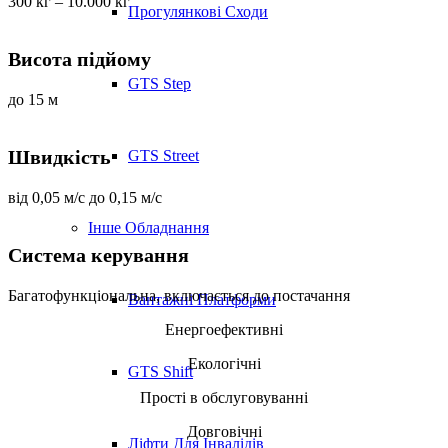
300 кг – 10.000 кг
Прогулянкові Сходи
Висота підйому
GTS Step
до 15 м
Швидкість
GTS Street
від 0,05 м/с до 0,15 м/с
Інше Обладнання
Система керування
Багатофункціональна, включається до постачання
Вантажні Платформи
Енергоефективні
Екологічні
GTS Shift
Прості в обслуговуванні
Довговічні
Ліфти Для Інвалідів