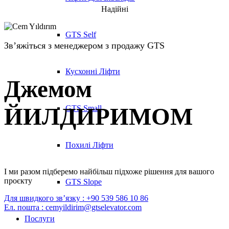
Надійні
GTS Self
Зв’яжіться з менеджером з продажу GTS
Кусхонні Ліфти
Джемом
ЙИЛДИРИМОМ
GTS Small
Похилі Ліфти
І ми разом підберемо найбільш підхоже рішення для вашого
проєкту
GTS Slope
Для швидкого зв’язку : +90 539 586 10 86
Ел. пошта : cemyildirim@gtselevator.com
Послуги