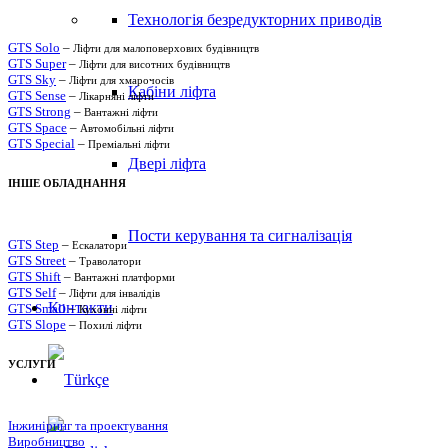
Технологія безредукторних приводів
GTS Solo
–
Ліфти для малоповерхових будівництв
GTS Super
–
Ліфти для висотних будівництв
GTS Sky
–
Ліфти для хмарочосів
Кабіни ліфта
GTS Sense
–
Лікарняні ліфти
GTS Strong
–
Вантажні ліфти
GTS Space
–
Автомобільні ліфти
GTS Special
–
Преміальні ліфти
Двері ліфта
ІНШЕ ОБЛАДНАННЯ
Пости керування та сигналізація
GTS Step
–
Ескалатори
GTS Street
–
Траволатори
GTS Shift
–
Вантажні платформи
GTS Self
–
Ліфти для інвалідів
Контакти
GTS Small
–
Кухонні ліфти
GTS Slope
–
Похилі ліфти
УСЛУГИ
Інжиніринг та проектування
Виробництво