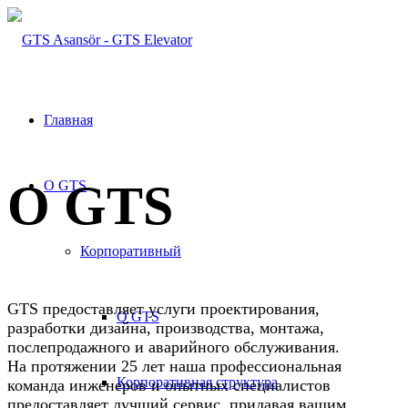
Главная
О GTS
О GTS
Корпоративный
GTS предоставляет услуги проектирования,
О GTS
разработки дизайна, производства, монтажа,
послепродажного и аварийного обслуживания.
На протяжении 25 лет наша профессиональная
Корпоративная структура
команда инженеров и опытных специалистов
предоставляет лучший сервис, придавая вашим