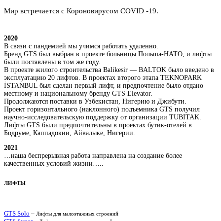
Мир встречается с Короновирусом COVID -19.
2020
В связи с пандемией мы учимся работать удаленно.
Бренд GTS был выбран в проекте больницы Польша-НАТО, и лифты
были поставлены в том же году.
В проекте жилого строительства Balikesir — BALTOK было введено в
эксплуатацию 20 лифтов. В проектах второго этапа TEKNOPARK
İSTANBUL был сделан первый лифт, и предпочтение было отдано
местному и национальному бренду GTS Elevator.
Продолжаются поставки в Узбекистан, Нигерию и Джибути.
Проект горизонтального (наклонного) подъемника GTS получил
научно-исследовательскую поддержку от организации TUBITAK.
Лифты GTS были предпочтительны в проектах бутик-отелей в
Бодруме, Каппадокии, Айвалыке, Нигерии.
2021
…наша беспрерывная работа направлена на создание более
качественных условий жизни…..
ЛИФТЫ
GTS Solo
–
Лифты для малоэтажных строений