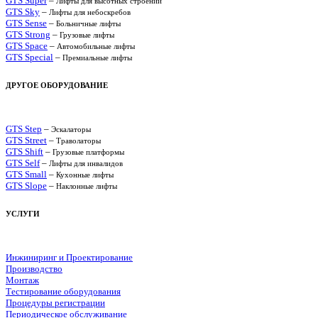
GTS Super
–
Лифты для высотных строений
GTS Sky
–
Лифты для небоскребов
GTS Sense
–
Больничные лифты
GTS Strong
–
Грузовые лифты
GTS Space
–
Автомобильные лифты
GTS Special
–
Премиальные лифты
ДРУГОЕ ОБОРУДОВАНИЕ
GTS Step
–
Эскалаторы
GTS Street
–
Траволаторы
GTS Shift
–
Грузовые платформы
GTS Self
–
Лифты для инвалидов
GTS Small
–
Кухонные лифты
GTS Slope
–
Наклонные лифты
УСЛУГИ
Инжиниринг и Проектирование
Производство
Монтаж
Тестирование оборудования
Процедуры регистрации
Периодическое обслуживание