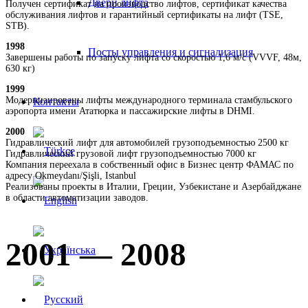
Двери лифта
Получен сертификат на производство лифтов, сертификат качества
обслуживания лифтов и гарантийный сертификаты на лифт (TSE,
STB).
1998
Посты управления и сигнализация
Завершены работы по запуску лифта со скоростью 1,6 м/с (VVVF, 48м,
630 кг)
1999
Модернизированы лифты международного терминала стамбульского
Контакты
аэропорта имени Ататюрка и пассажирские лифты в DHMI.
2000
Гидравлический лифт для автомобилей грузоподъемностью 2500 кг
Гидравлический грузовой лифт грузоподъемностью 7000 кг
Компания переехала в собственный офис в Бизнес центр ФАМАС по
адресу Okmeydanı/Şişli, Istanbul
Реализованы проекты в Италии, Греции, Узбекистане и Азербайджане
в области автоматизации заводов.
2001 — 2008