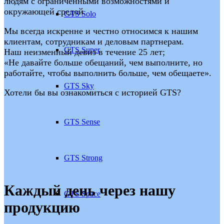
людям с ограниченными возможностями и
окружающей средой.
GTS Solo
Мы всегда искренне и честно относимся к нашим
клиентам, сотрудникам и деловым партнерам.
GTS Super
Наш неизменный девиз в течение 25 лет;
«Не давайте больше обещаний, чем выполните, но
работайте, чтобы выполнить больше, чем обещаете».
GTS Sky
Хотели бы вы ознакомиться с историей GTS?
GTS Sense
GTS Strong
Каждый день через нашу
GTS Space
продукцию