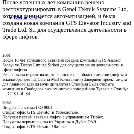
После успешных лет компанию решено
реструктуризировать в Genel Teknik Systems Ltd,
которая занимается автоматизацией, и была
Меню
Меню
создана новая компания GTS Elevator Industry and
Trade Ltd. Şti для осуществления деятельности в
сфере лифтов.
2001
После 10 лет успешного развития создана компания GTS Asansör
Sanayi ve Ticaret Limited Şirketi для осуществления деятельности в
сфере лифтов.
Реализована первая экспортная поставка в области лифтов (лифты и
эскалаторы для ТЦ Galeria Mall Констанция) Завершен проект лифта
для главного здания муниципалитета Стамбула Была открыта
компания в Свободная экономической зоне района Тузла в г Стамбул
— GTS Ltd. Şti.
2002
Внедрена система ISO 9001.
Открыт офис GTS Elevator в Узбекистане.
Получен первый заказ на лифты с управлением Triplex.
Получены первые заказы из Украины и Дубая-ОАЭ
Открыт офис GTS Elevator Ukraine.