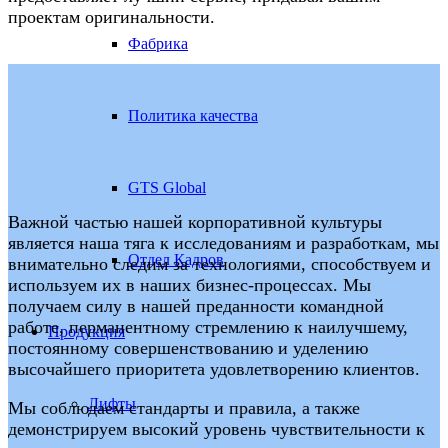
проектам оригинальности.
Фабрика
Политика качества
GTS Global
Важной частью нашей корпоративной культуры
является наша тяга к исследованиям и разработкам, мы
Отдел Кадров
внимательно следим за технологиями, способствуем и
используем их в наших бизнес-процессах. Мы
получаем силу в нашей преданности командной
работе, перманентному стремлению к наилучшему,
Продукция
постоянному совершенствованию и уделению
высочайшего приоритета удовлетворению клиентов.
Лифты
Мы соблюдаем стандарты и правила, а также
демонстрируем высокий уровень чувствительности к