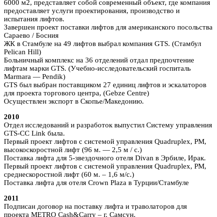
6000 м2, представляет собой современный объект, где компания
предоставляет услуги проектирования, производство и
испытания лифтов.
Завершен проект поставки лифтов для американского посольства
Сараево / Босния
ЖК в Стамбуле на 49 лифтов выбрал компания GTS. (Стамбул
Pelican Hill)
Больничный комплекс на 36 отделений отдал предпочтение
лифтам марки GTS. (Учебно-исследовательский госпиталь
Marmara — Pendik)
GTS был выбран поставщиком 27 единиц лифтов и эскалаторов
для проекта торгового центра, (Gebze Centre)
Осуществлен экспорт в Скопье/Македонию.
2010
Отдел исследований и разработок выпустил Систему управления
GTS-CC Link была.
Первый проект лифтов с системой управления Quadruplex, PM,
высокоскоростной лифт (96 м. — 2,5 м / с.)
Поставка лифта для 5-звездочного отеля Divan в Эрбиле, Ирак.
Первый проект лифтов с системой управления Quadruplex, PM,
среднескоростной лифт (60 м. – 1,6 м/с.)
Поставка лифта для отеля Crown Plaza в Турции/Стамбуле
2011
Подписан договор на поставку лифта и траволаторов для
проекта METRO Cash&Carry – г. Самсун.