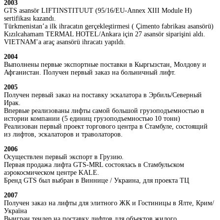
2003
GTS asansör LIFTINSTITUUT (95/16/EU-Annex XIII Module H)
sertifikası kazandı.
Türkmenistan’a ilk ihracatın gerçekleştirmesi ( Çimento fabrikası asansörü)
Kızılcahamam TERMAL HOTEL/Ankara için 27 asansör siparişini aldı.
VIETNAM’a araç asansörü ihracatı yapıldı.
2004
Выполнены первые экспортные поставки в Кыргызстан, Молдову и
Афганистан. Получен первый заказ на больничный лифт.
2005
Получен первый заказ на поставку эскалатора в Эрбиль/Северный
Ирак.
Впервые реализованы лифты самой большой грузоподъемностью в
истории компании (5 единиц грузоподъемностью 10 тонн)
Реализован первый проект торгового центра в Стамбуле, состоящий
из лифтов, эскалаторов и траволаторов.
2006
Осуществлен первый экспорт в Грузию.
Первая продажа лифта GTS-MRL состоялась в Стамбульском
аэрокосмическом центре KALE.
Бренд GTS был выбран в Виннице / Украина, для проекта ТЦ
2007
Получен заказ на лифты для элитного ЖК и Гостиницы в Ялте, Крим/
Україна
Выигран тендер на поставку лифтов для объектов жилого