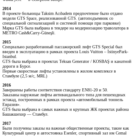
2014
В проекте больницы Taksim Acıbadem предпочтение было отдано
модели GTS Space, реализованной GTS. (автоподъемник со
специальной сигнализацией и системой помощи при парковке)
Марка GTS была выбрана в тендере на модернизацию траволатора в
METRO Cash&Carry-Güneşli.
2015
Специально разработанный пассажирский лифт GTS Special был
введен в эксплуатацию в рамках проекта Louis Vuitton – İstinyePark-
Istanbul.
GTS была выбрана в проектах Teksan Generator / KOSBAŞ и канатной
дороги в Бурсе.
Первые скоростные лифты установлены в жилом комплексе в
Стамбуле (2,5 м/с, MRL)
2016
Завершены работы соответствия стандарту EN81-20 и 50.
Заказаны наружные лифты антивандального типа для пешеходных
эстакад, построенных в рамках проекта «автомобильный тоннель
Евразия».
GTS была выбрана в самых важных и крупных ЖК проектах района
Башакшехир — Стамбул.
2017
Были получены заказы на важные общественные проекты, такие как
Культурный центр и автостоянка Esenler, спортивный зал им Cemal