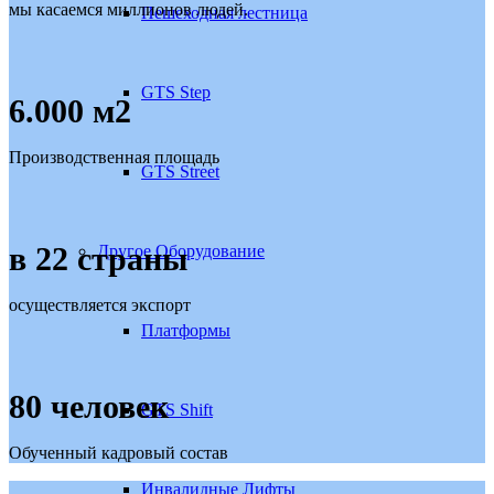
мы касаемся миллионов людей.
Пешеходная лестница
GTS Step
6
.
000
м
2
Производственная площадь
GTS Street
в
22
страны
Другое Оборудование
осуществляется экспорт
Платформы
80
человек
GTS Shift
Обученный кадровый состав
Инвалидные Лифты