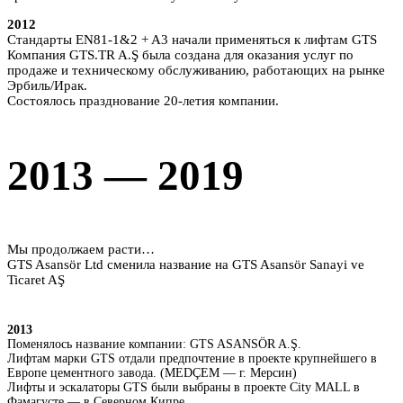
2012
Стандарты EN81-1&2 + A3 начали применяться к лифтам GTS
Компания GTS.TR A.Ş была создана для оказания услуг по
продаже и техническому обслуживанию, работающих на рынке
Эрбиль/Ирак.
Состоялось празднование 20-летия компании.
2013 — 2019
Мы продолжаем расти…
GTS Asansör Ltd сменила название на GTS Asansör Sanayi ve
Ticaret AŞ
2013
Поменялось название компании: GTS ASANSÖR A.Ş.
Лифтам марки GTS отдали предпочтение в проекте крупнейшего в
Европе цементного завода. (MEDÇEM — г. Мерсин)
Лифты и эскалаторы GTS были выбраны в проекте City MALL в
Фамагусте — в Северном Кипре.