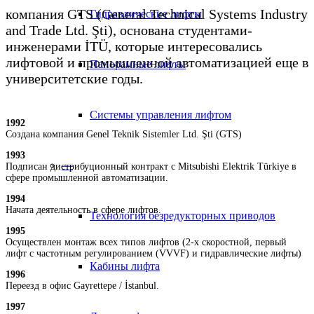
компания GTS (General Technical Systems Industry
Гидравлические лифты
and Trade Ltd. Şti), основана студентами-
инженерами İTÜ, которые интересовались
лифтовой и промышленной автоматизацией еще в
Панорамные лифты
университетские годы.
Системы управления лифтом
1992
Создана компания Genel Teknik Sistemler Ltd. Şti (GTS)
1993
—
Подписан дистрибуционный контракт с Mitsubishi Elektrik Türkiye в
сфере промышленной автоматизации.
1994
Начата деятельность в сфере лифтов.
Технология безредукторных приводов
1995
Осуществлен монтаж всех типов лифтов (2-х скоростной, первый
лифт с частотным регулированием (VVVF) и гидравлические лифты)
Кабины лифта
1996
Переезд в офис Gayrettepe / İstanbul.
1997